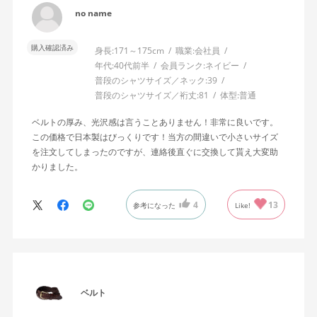
no name
購入確認済み
身長:
171～175cm
職業:
会社員
年代:
40代前半
会員ランク:
ネイビー
普段のシャツサイズ／ネック:
39
普段のシャツサイズ／裄丈:
81
体型:
普通
ベルトの厚み、光沢感は言うことありません！非常に良いです。
この価格で日本製はびっくりです！当方の間違いで小さいサイズ
を注文してしまったのですが、連絡後直ぐに交換して貰え大変助
かりました。
4
13
参考になった
Like!
ベルト