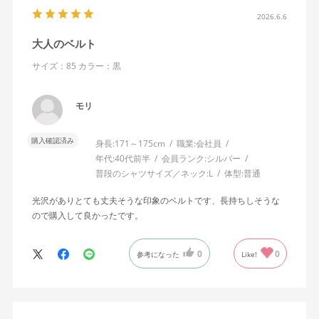
2026.6.6
大人のベルト
サイズ：85
カラー：黒
モリ
購入確認済み
身長:
171～175cm
職業:
会社員
年代:
40代前半
会員ランク:
シルバー
普段のシャツサイズ／ネック:
L
体型:
普通
光沢がありとても丈夫そうな印象のベルトです、長持ちしそうな
ので購入して良かったです。
0
0
参考になった
Like!