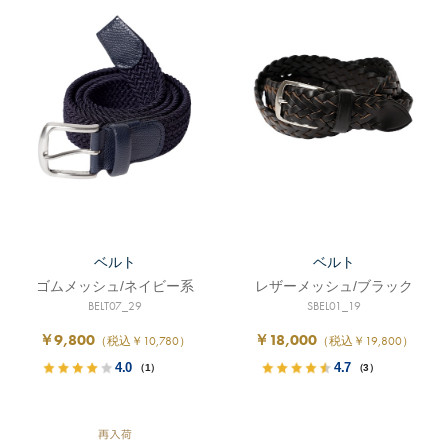
ベルト
ベルト
ゴムメッシュ/ネイビー系
レザーメッシュ/ブラック
BELT07_29
SBEL01_19
￥9,800
￥18,000
（税込￥10,780）
（税込￥19,800）
4.0
4.7
（1）
（3）