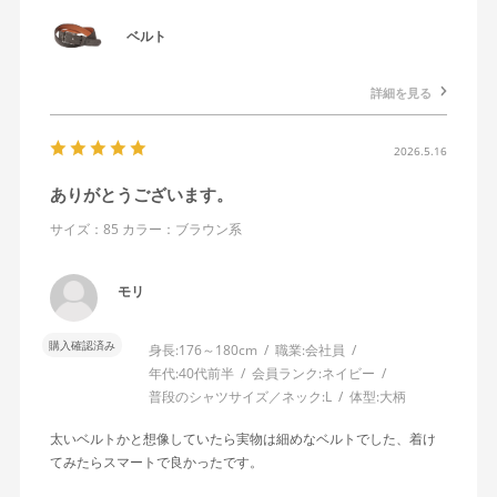
ベルト
詳細を見る
2026.5.16
ありがとうございます。
サイズ：85
カラー：ブラウン系
モリ
購入確認済み
身長:
176～180cm
職業:
会社員
年代:
40代前半
会員ランク:
ネイビー
普段のシャツサイズ／ネック:
L
体型:
大柄
太いベルトかと想像していたら実物は細めなベルトでした、着け
てみたらスマートで良かったです。