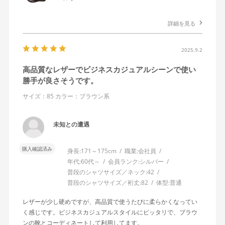
詳細を見る
2025.9.2
高品質なレザーでビジネスカジュアルシーンで使い
勝手が良さそうです。
サイズ：85
カラー：ブラウン系
未知との遭遇
購入確認済み
身長:
171～175cm
職業:
会社員
年代:
60代～
会員ランク:
シルバー
普段のシャツサイズ／ネック:
42
普段のシャツサイズ／裄丈:
82
体型:
普通
レザーが少し硬めですが、高品質で使うたびに柔らかくなってい
く感じです。ビジネスカジュアルスタイルにピッタリで、ブラウ
ンの靴とコーディネートして利用してます。