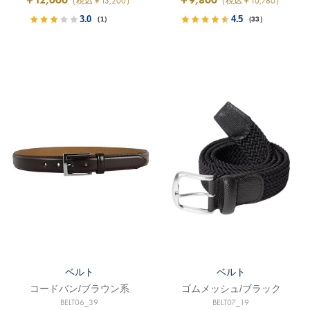
￥12,000
￥9,800
（税込￥13,200）
（税込￥10,780）
3.0
4.5
（1）
（33）
ベルト
ベルト
コードバン/ブラウン系
ゴムメッシュ/ブラック
BELT06_39
BELT07_19