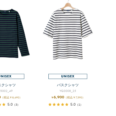
スクシャツ
バスクシャツ
P3002_49
YQ3008_25
0
6,900
（税込￥8,690）
（税込￥7,590）
￥
5.0
5.0
（3）
（1）