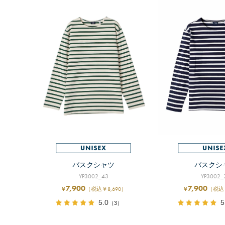
バスクシャツ
バスクシ
YP3002_43
YP3002_
7,900
7,900
（税込￥8,690）
（税込￥
￥
￥
5.0
5
（3）