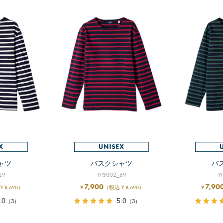
ャツ
バスクシャツ
バ
29
YP3002_69
Y
7,900
7,90
8,690）
（税込￥8,690）
￥
￥
.0
5.0
（3）
（3）