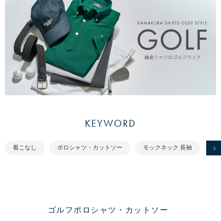
KEYWORD
着こなし
ポロシャツ・カットソー
モックネック 長袖
ポ
ゴルフポロシャツ・カットソー