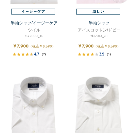
半袖シャツ/イージーケア
半袖シャツ
ツイル
アイスコットン/ドビー
KQ2000_10
YN2014_61
￥7,900
￥7,900
（税込￥8,690）
（税込￥8,690）
4.7
3.9
（7）
（9）