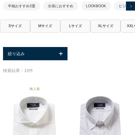
半袖おすすめ3選
出張におすすめ
LOOKBOOK
ビジネス
Sサイズ
Mサイズ
Lサイズ
XLサイズ
XX
絞り込み
検索結果：18件