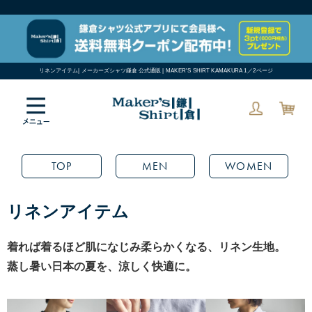
リネンアイテム| メーカーズシャツ鎌倉 公式通販 | MAKER'S SHIRT KAMAKURA 1／2ページ
TOP
MEN
WOMEN
リネンアイテム
着れば着るほど肌になじみ柔らかくなる、リネン生地。
蒸し暑い日本の夏を、涼しく快適に。