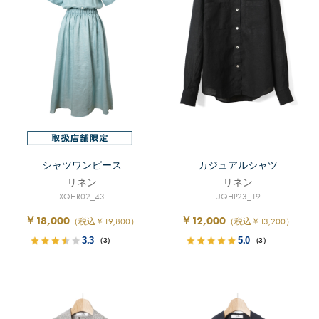
シャツワンピース
カジュアルシャツ
リネン
リネン
XQHR02_43
UQHP23_19
￥18,000
￥12,000
（税込￥19,800）
（税込￥13,200）
3.3
5.0
（3）
（3）