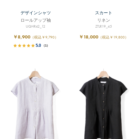
デザインシャツ
スカート
ロールアップ袖
リネン
UQHR42_12
ZTLR19_45
￥8,900
￥18,000
（税込￥9,790）
（税込￥19,800）
5.0
（1）