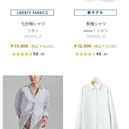
七分袖シャツ
長袖シャツ
リネン
ease / リネン
URCQ20_51
URHG24_10
￥15,000
￥12,000
（税込￥16,500）
（税込￥13,200）
5.0
4.0
（1）
（1）