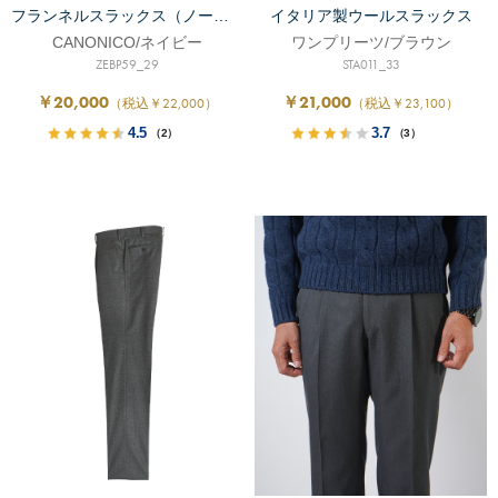
フランネルスラックス（ノータック）
イタリア製ウールスラックス
CANONICO/ネイビー
ワンプリーツ/ブラウン
ZEBP59_29
STA011_33
￥20,000
￥21,000
（税込￥22,000）
（税込￥23,100）
4.5
3.7
（2）
（3）