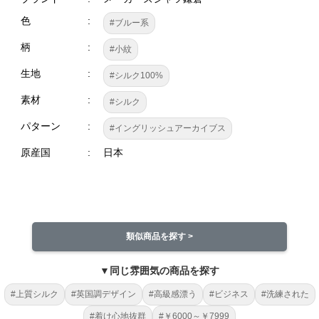
色
#ブルー系
柄
#小紋
生地
#シルク100%
素材
#シルク
パターン
#イングリッシュアーカイブス
原産国
日本
類似商品を探す >
▼同じ雰囲気の商品を探す
#上質シルク
#英国調デザイン
#高級感漂う
#ビジネス
#洗練された
#着け心地抜群
#￥6000～￥7999