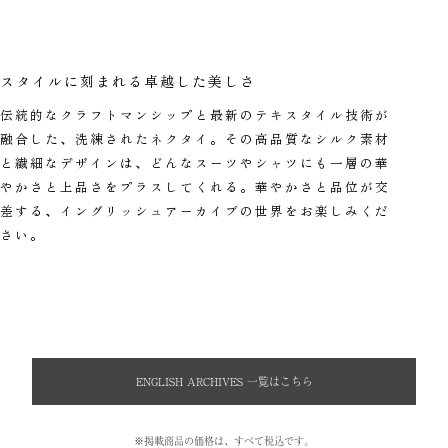
スタイルに刻まれる卓越した美しさ
伝統的なクラフトマンシップと最新のテキスタイル技術が
融合した、洗練されたネクタイ。その高品質なシルク素材
と繊細なデザインは、どんなスーツやシャツにも一層の華
やかさと上品さをプラスしてくれる。華やかさと品位が交
差する、イングリッシュアーカイブの世界をお楽しみくだ
さい。
ENGLISH ARCHIVES 一覧はこちら
※掲載商品の価格は、すべて税込です。