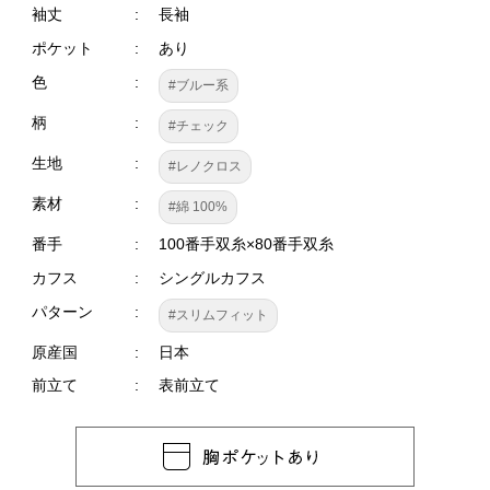
袖丈
長袖
ポケット
あり
色
#ブルー系
柄
#チェック
生地
#レノクロス
素材
#綿 100%
番手
100番手双糸×80番手双糸
カフス
シングルカフス
パターン
#スリムフィット
原産国
日本
前立て
表前立て