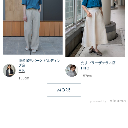
博多深見パーク ビルディン
たまプラーザテラス店
グ店
HITO
MIK
157cm
155cm
MORE
powered by