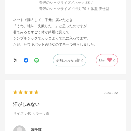
普段のシャツサイズ／ネック:
38
普段のシャツサイズ／裄丈:
79
体型:
痩せ型
ネットで購入して、手元に届いたとき
「うわ、地味…失敗した…」と思ったのですが
着てみるとすごく体が綺麗に見えて
シンプルシックでカッコよくて気に入ってます。
ただ、汗ワキパット必須なので星一つ減らしました。
2
2
参考になった
Like!
2024.9.22
汗がしみない
サイズ：40
カラー：白
高千穂