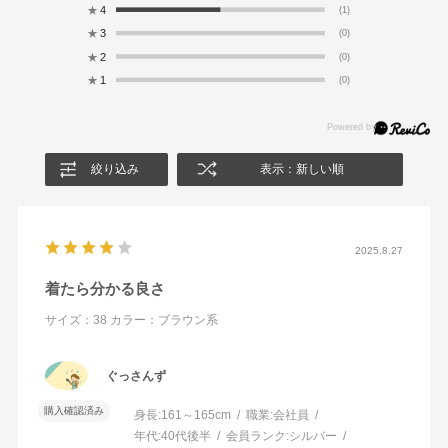
★
4
(1)
★
3
(0)
★
2
(0)
★
1
(0)
絞り込み
表示：新しい順
2025.8.27
着たら分かる良さ
サイズ：38
カラー：ブラウン系
ぐっさんず
購入確認済み
身長:
161～165cm
職業:
会社員
年代:
40代後半
会員ランク:
シルバー