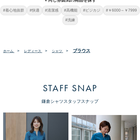
▼同じ雰囲気の商品を探す
#着心地抜群
#快適
#清潔感
#高機能
#ビジカジ
#￥6000～￥7999
#洗練
ブラウス
>
>
>
ホーム
レディース
シャツ
STAFF SNAP
鎌倉シャツスタッフスナップ