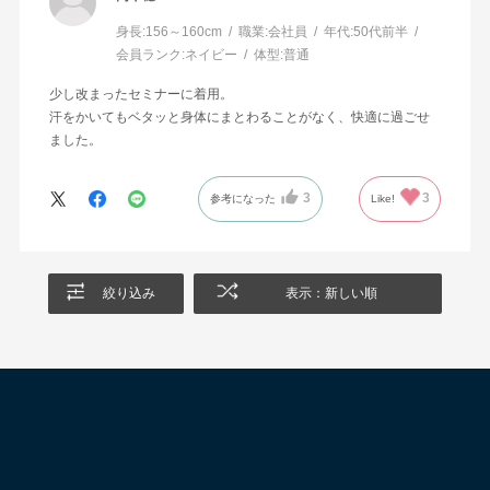
身長:
156～160cm
職業:
会社員
年代:
50代前半
会員ランク:
ネイビー
体型:
普通
少し改まったセミナーに着用。
汗をかいてもベタッと身体にまとわることがなく、快適に過ごせ
ました。
3
3
参考になった
Like!
絞り込み
表示：新しい順