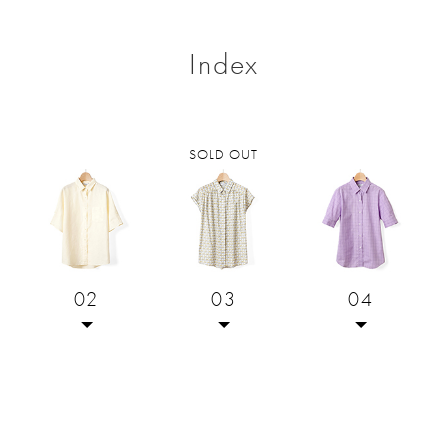
Index
SOLD OUT
02
03
04