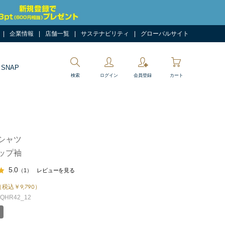
企業情報
店舗一覧
サステナビリティ
グローバルサイト
 SNAP
検索
ログイン
会員登録
カート
シャツ
ップ袖
5.0
（1）
レビューを見る
（税込￥9,790）
HR42_12