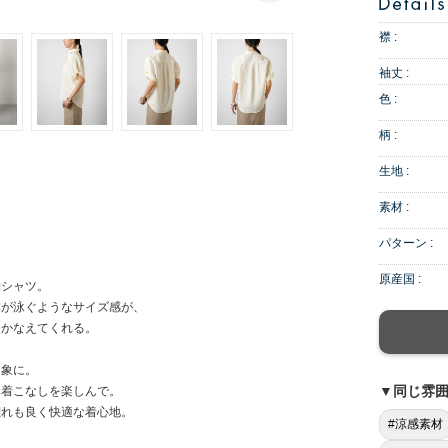
襟 :
袖丈 :
色 :
柄 :
生地 :
素材 :
パターン :
原産国 :
袖シャツ。
体が泳ぐようなサイズ感が、
をかなえてくれる。
。
印象に。
▼同じ雰
た着こなしを楽しんで。
離れも良く快適な着心地。
#涼感素材