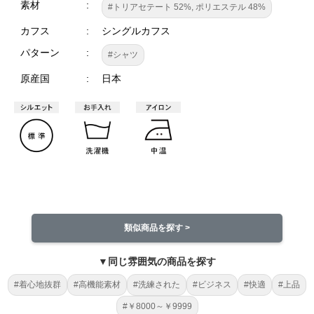
素材
#トリアセテート 52%, ポリエステル 48%
カフス
シングルカフス
パターン
#シャツ
原産国
日本
類似商品を探す >
▼同じ雰囲気の商品を探す
#着心地抜群
#高機能素材
#洗練された
#ビジネス
#快適
#上品
#￥8000～￥9999