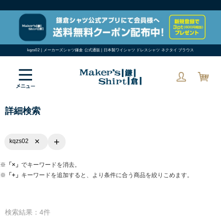
kqzs02 | メーカーズシャツ鎌倉 公式通販 | 日本製ワイシャツ ドレスシャツ ネクタイ ブラウス
詳細検索
+
×
kqzs02
※
「×」
でキーワードを消去。
※
「+」
キーワードを追加すると、より条件に合う商品を絞りこめます。
検索結果：4件