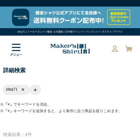
zibq71 | メーカーズシャツ鎌倉 公式通販 | 日本製ワイシャツ ドレスシャツ ネクタイ ブラウス
詳細検索
+
×
zibq71
※
「×」
でキーワードを消去。
※
「+」
キーワードを追加すると、より条件に合う商品を絞りこめます。
検索結果：4件