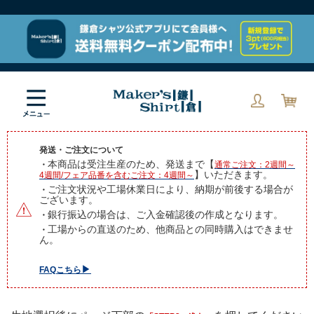
発送・ご注文について
本商品は受注生産のため、発送まで【
・
通常ご注文：2週間～
】いただきます。
4週間/フェア品番を含むご注文：4週間～
ご注文状況や工場休業日により、納期が前後する場合が
・
ございます。
銀行振込の場合は、ご入金確認後の作成となります。
・
工場からの直送のため、他商品との同時購入はできませ
・
ん。
▶︎
FAQこちら