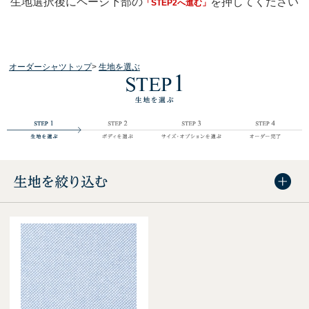
生地選択後にページ下部の
を押してください
「STEP2へ進む」
オーダーシャツトップ
>
生地を選ぶ