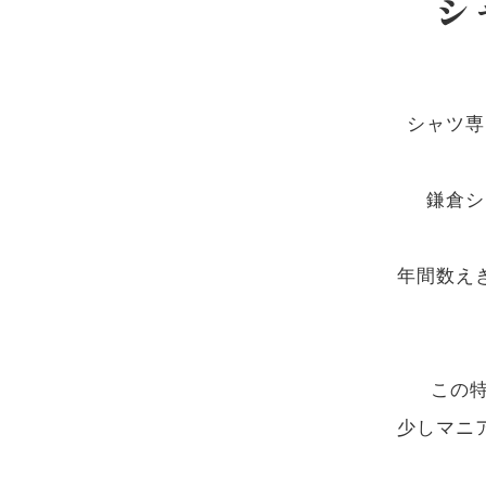
シ
シャツ専
鎌倉シ
年間数え
この
少しマニ