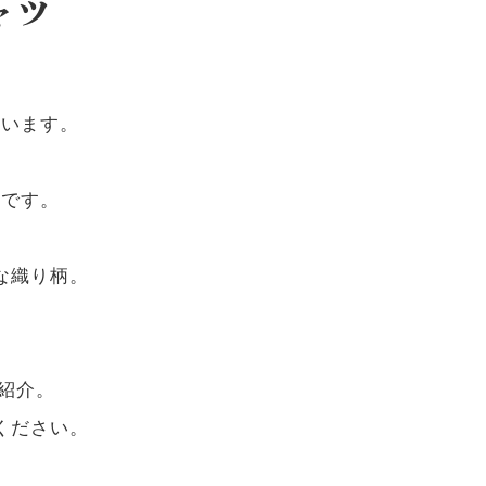
ャツ
ています。
のです。
な織り柄。
紹介。
ください。