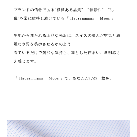
ブランドの信念である“価値ある品質” “信頼性” “礼
儀”を常に維持し続けている『 Hausammann + Moos 』
生地から放たれる上品な光沢は、スイスの澄んだ空気と綺
麗な水質を彷彿させるかのよう…
着ているだけで贅沢な気持ち、凛とした佇まい、透明感さ
え感じます。
『 Hausammann + Moos 』で、あなただけの一枚を。