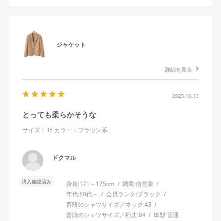
ジャケット
詳細を見る
2025.10.13
とっても柔らかそうな
サイズ：38
カラー：ブラウン系
ドクマル
購入確認済み
身長:
171～175cm
職業:
自営業
年代:
60代～
会員ランク:
ブラック
普段のシャツサイズ／ネック:
43
普段のシャツサイズ／裄丈:
84
体型:
普通