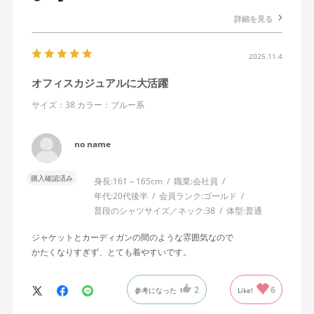
詳細を見る
2025.11.4
オフィスカジュアルに大活躍
サイズ：38
カラー：ブルー系
no name
購入確認済み
身長:
161～165cm
職業:
会社員
年代:
20代後半
会員ランク:
ゴールド
普段のシャツサイズ／ネック:
38
体型:
普通
ジャケットとカーディガンの間のような雰囲気なので
かたくなりすぎず、とても着やすいです。
2
6
参考になった
Like!