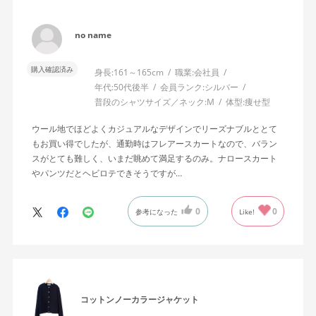
no name
購入確認済み
身長:
161～165cm
職業:
会社員
年代:
50代後半
会員ランク:
シルバー
普段のシャツサイズ／ネック:
M
体型:
痩せ型
ウール地でほどよくカジュアルなデザインでリーズナブルととて
もお買い得でしたが、通勤時はフレアースカートなので、バラン
スがとても難しく、いまだ眺めて満足するのみ。ナロースカート
やパンツだとヘビロテできそうですが…
0
0
参考になった
Like!
コットンノーカラージャケット