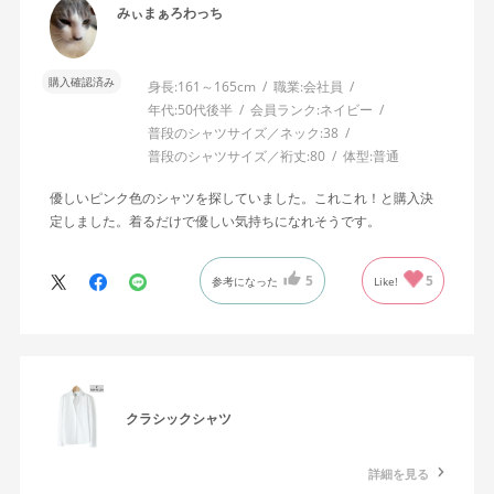
みぃまぁろわっち
購入確認済み
身長:
161～165cm
職業:
会社員
年代:
50代後半
会員ランク:
ネイビー
普段のシャツサイズ／ネック:
38
普段のシャツサイズ／裄丈:
80
体型:
普通
優しいピンク色のシャツを探していました。これこれ！と購入決
定しました。着るだけで優しい気持ちになれそうです。
5
5
参考になった
Like!
クラシックシャツ
詳細を見る