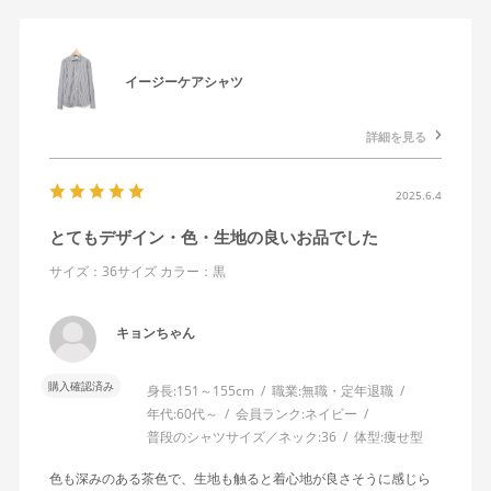
イージーケアシャツ
詳細を見る
2025.6.4
とてもデザイン・色・生地の良いお品でした
サイズ：36サイズ
カラー：黒
キョンちゃん
購入確認済み
身長:
151～155cm
職業:
無職・定年退職
年代:
60代～
会員ランク:
ネイビー
普段のシャツサイズ／ネック:
36
体型:
痩せ型
色も深みのある茶色で、生地も触ると着心地が良さそうに感じら