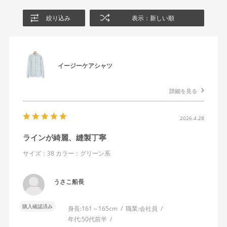
絞り込み
表示：新しい順
イージーケアシャツ
詳細を見る
2026.4.28
ラインが綺麗、縫製丁寧
サイズ：38
カラー：グリーン系
うさこ船長
購入確認済み
身長:
161～165cm
職業:
会社員
年代:
50代前半