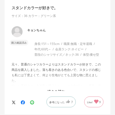
スタンドカラーが好きで。
サイズ：36
カラー：グリーン系
キョンちゃん
購入確認済み
身長:
151～155cm
職業:
無職・定年退職
年代:
60代～
会員ランク:
ネイビー
普段のシャツサイズ／ネック:
36
体型:
痩せ型
元々、普通のシャツカラーよりはスタンドカラーが好きで、この
商品を購入しました。落ち着きのある色合いで、スタンドの感じ
も私には丁度よくて、何より生地がとても上質な物に思えまし
た。
触った手触りが、今迄私が購入したシャツの中では、一番良い様
に感じました。着る品物でこんなに
続きを読む
五感を刺激してくれたお品に出会ったのは始めてでした。
7
9
参考になった
Like!