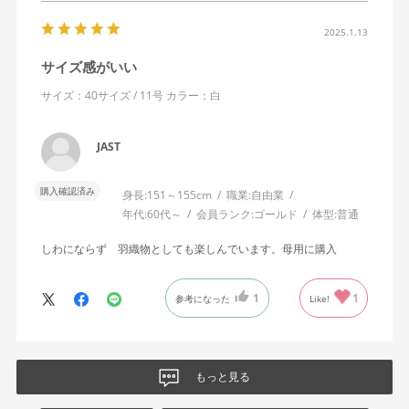
2025.1.13
サイズ感がいい
サイズ：40サイズ / 11号
カラー：白
JAST
購入確認済み
身長:
151～155cm
職業:
自由業
年代:
60代～
会員ランク:
ゴールド
体型:
普通
しわにならず 羽織物としても楽しんでいます。母用に購入
1
1
参考になった
Like!
もっと見る