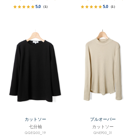
5.0
5.0
（1）
（1）
カットソー
プルオーバー
七分袖
カットソー
QQEQ00_19
QNEP00_31