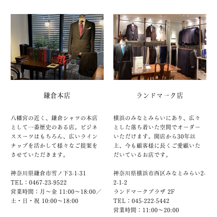
鎌倉本店
ランドマーク店
八幡宮の近く、鎌倉シャツの本店
横浜のみなとみらいにあり、広々
として一番歴史のある店。ビジネ
とした落ち着いた空間でオーダー
ススーツはもちろん、広いライン
いただけます。開店から30年以
ナップを活かして様々なご提案を
上、今も顧客様に長くご愛顧いた
させていただきます。
だいているお店です。
神奈川県鎌倉市雪ノ下3-1-31
神奈川県横浜市西区みなとみらい2-
TEL：0467-23-9522
2-1-2
営業時間：月～金 11:00～18:00／
ランドマークプラザ 2F
土・日・祝 10:00～18:00
TEL：045-222-5442
営業時間：11:00～20:00