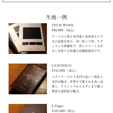
生地一例
TECH WOOL
¥88,000
（税込）
ウールの上質な光沢感と尾州産ならで
はの品格を両立。高い防シワ性、ナチ
ュラルな伸縮性で、常にスマートな佇
まいを保てる快適な高機能素材です。
CANONICO
¥132,000
（税込）
イタリア・ビエラ名門の美しい発色と
光沢が魅力。世界中で愛される高い品
質と、クラシックからモダンまで揃う
豊富な選択肢が魅力。
E.Zegna
¥165,000
（税込）