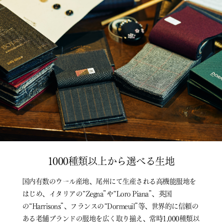
1000種類以上から選べる生地
国内有数のウール産地、尾州にて生産される高機能服地を
はじめ、イタリアの“Zegna”や“Loro Piana”、英国
の“Harrisons”、フランスの“Dormeuil”等、世界的に信頼の
ある老舗ブランドの服地を広く取り揃え、常時1,000種類以