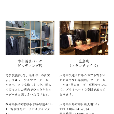
博多深見パーク
広島店
ビルディング店
（フランチャイズ）
博多駅徒歩5分、九州唯一の直営
広島中央通りにあるお立ち寄りい
店。リニューアルでオーダースー
ただきやすい路面店。オーダース
ツスペースを完備しました。明る
ーツは3階のオーダー専用サロンに
く広々とした店内でゆったりとオ
て、プライベートな空間で承って
ーダーをお楽しみいただけます。
おります。
福岡県福岡市博多区博多駅前4-14-
広島県広島市中区新天地1-17
1 博多深見パークビルディング
TEL：082-241-7534
1F
営業時間：11:00～20:00