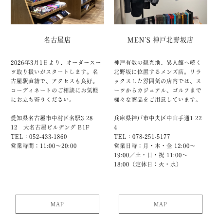
名古屋店
MEN’S 神戸北野坂店
2026年3月1日より、オーダースー
神戸有数の観光地、異人館へ続く
ツ取り扱いがスタートします。名
北野坂に位置するメンズ店。リラ
古屋駅直結で、アクセスも良好。
ックスした雰囲気の店内では、ス
コーディネートのご相談にお気軽
ーツからカジュアル、ゴルフまで
にお立ち寄りください。
様々な商品をご用意しています。
愛知県名古屋市中村区名駅3-28-
兵庫県神戸市中央区中山手通1-22-
12 大名古屋ビルヂング B1F
4
TEL：052-433-1860
TEL：078-251-5177
営業時間：11:00～20:00
営業日時：月・木・金 12:00～
19:00／土・日・祝 11:00～
18:00（定休日：火・水）
MAP
MAP