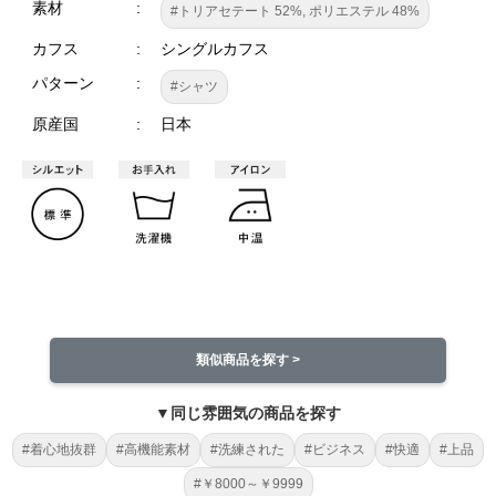
素材
#トリアセテート 52%, ポリエステル 48%
カフス
シングルカフス
パターン
#シャツ
原産国
日本
類似商品を探す >
▼同じ雰囲気の商品を探す
#着心地抜群
#高機能素材
#洗練された
#ビジネス
#快適
#上品
#￥8000～￥9999