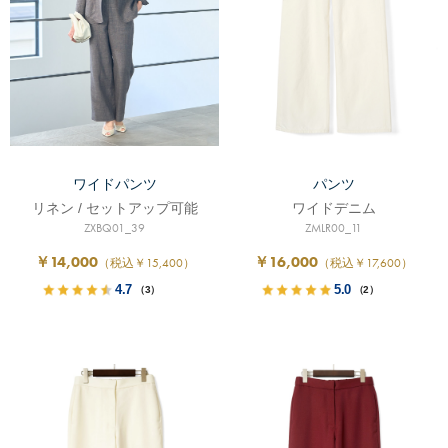
ワイドパンツ
パンツ
リネン / セットアップ可能
ワイドデニム
ZXBQ01_39
ZMLR00_11
￥14,000
￥16,000
（税込￥15,400）
（税込￥17,600）
4.7
5.0
（3）
（2）