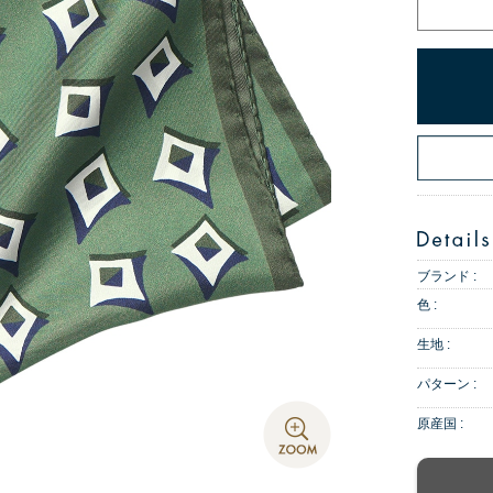
ブランド :
色 :
生地 :
パターン :
原産国 :