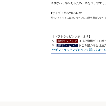
適度なハリ感があるため、形を作りやすく
■サイズ：約32cm×32cm
※ハンドメイドのため、サイズには個体差がござい
【ギフトラッピング承ります】
A：
有料ラッピング
は《小物用ギフトボ
B：
無料ラッピング
をご希望の場合は注
>>ギフトラッピングについて詳しくはこ