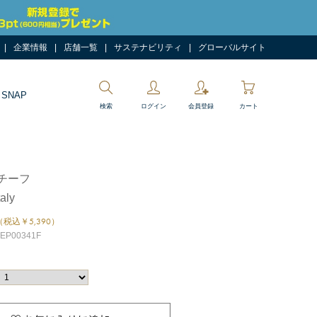
企業情報
店舗一覧
サステナビリティ
グローバルサイト
 SNAP
検索
ログイン
会員登録
カート
チーフ
taly
（税込￥5,390）
P00341F