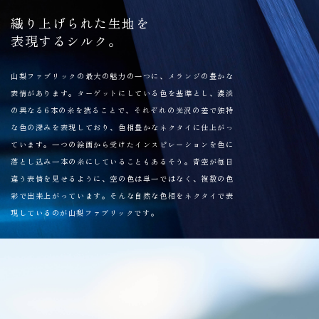
織り上げられた生地を
表現するシルク。
山梨ファブリックの最大の魅力の一つに、メランジの豊かな
表情があります。ターゲットにしている色を基準とし、濃淡
の異なる6本の糸を撚ることで、それぞれの光沢の差で独特
な色の深みを表現しており、色相豊かなネクタイに仕上がっ
ています。一つの絵画から受けたインスピレーションを色に
落とし込み一本の糸にしていることもあるそう。青空が毎日
違う表情を見せるように、空の色は単一ではなく、複数の色
彩で出来上がっています。そんな自然な色相をネクタイで表
現しているのが山梨ファブリックです。