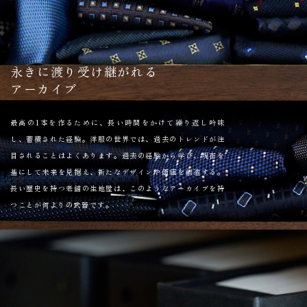
永きに渡り受け継がれる
アーカイブ
最高の1本を作るために、長い時間をかけて繰り返し吟味
し、蓄積された経験。洋服の世界では、過去のトレンドが注
目されることはよくあります。過去の経験から学び、現在を
基にして未来を見据え、新たなデザインや価値を創造する。
長い歴史を持つ老舗の生地屋は、このようなアーカイブを持
つことが何よりの武器です。