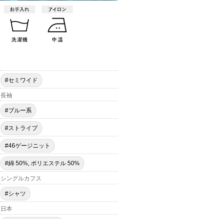
#セミワイド
長袖
#ブルー系
#ストライプ
#46ゲージニット
#綿 50%, ポリエステル 50%
シングルカフス
#シャツ
日本