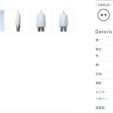
襟 :
袖丈 :
色 :
柄 :
生地 :
素材 :
カフス :
パターン :
原産国 :