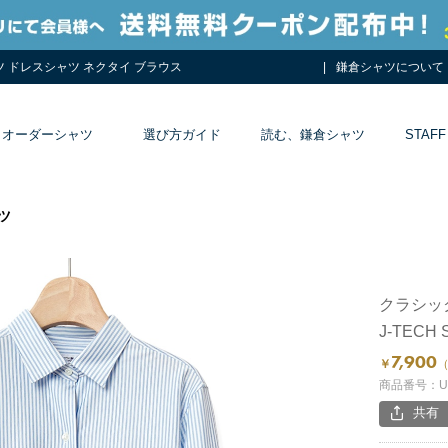
ツ ドレスシャツ ネクタイ ブラウス
鎌倉シャツについて
オーダーシャツ
選び方ガイド
読む、鎌倉シャツ
STAFF
ツ
クラシッ
J-TECH
7,900
￥
（
商品番号：UP
共有