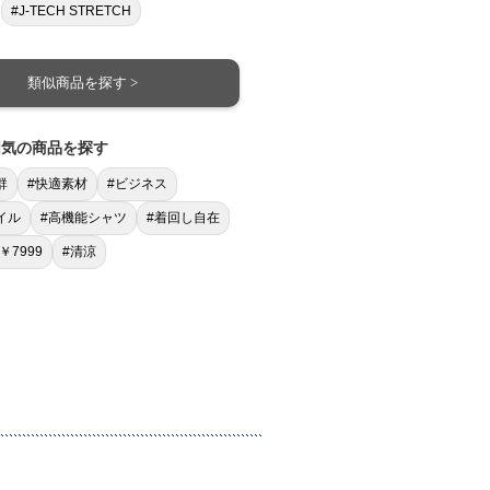
#J-TECH STRETCH
類似商品を探す >
囲気の商品を探す
群
#快適素材
#ビジネス
イル
#高機能シャツ
#着回し自在
￥7999
#清涼