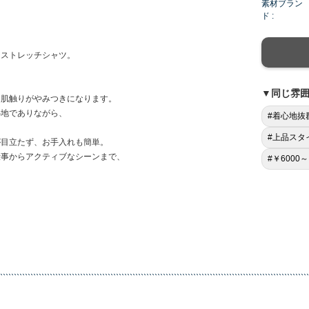
素材ブラン
ド :
なストレッチシャツ。
▼同じ雰
な肌触りがやみつきになります。
心地でありながら、
#着心地抜
#上品スタ
が目立たず、お手入れも簡単。
仕事からアクティブなシーンまで、
#￥6000～