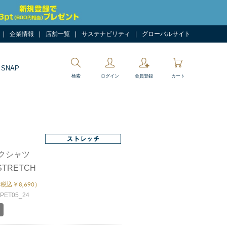
企業情報
店舗一覧
サステナビリティ
グローバルサイト
 SNAP
検索
ログイン
会員登録
カート
クシャツ
 STRETCH
税込￥8,690）
ET05_24