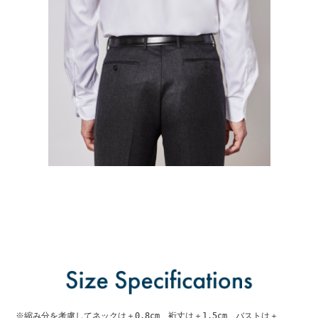
※縮み分を考慮してネックは＋0.8cm、裄丈は＋1.5cm、バストは＋