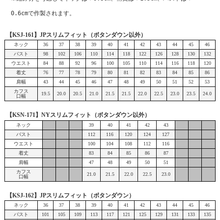
0.6cmで作製されます。
【KSJ-161】JPスリムフィット（ボタンダウン以外）
ネック
36
37
38
39
40
41
42
43
44
45
46
バスト
98
102
106
110
114
118
122
126
128
130
132
ウエスト
84
88
92
96
100
105
110
114
116
118
120
着丈
76
77
78
79
80
81
82
83
84
85
86
肩幅
43
44
45
46
47
48
49
50
51
52
53
カフス
19.5
20.0
20.5
21.0
21.5
21.5
22.0
22.5
23.0
23.5
24.0
口幅
【KSN-171】NYスリムフィット（ボタンダウン以外）
ネック
39
40
41
42
43
バスト
112
116
120
124
127
ウエスト
100
104
108
112
116
着丈
83
84
85
86
87
肩幅
47
48
49
50
51
カフス
21.0
21.5
22.0
22.5
23.0
口幅
【KSJ-162】JPスリムフィット（ボタンダウン）
ネック
36
37
38
39
40
41
42
43
44
45
46
バスト
101
105
109
113
117
121
125
129
131
133
135