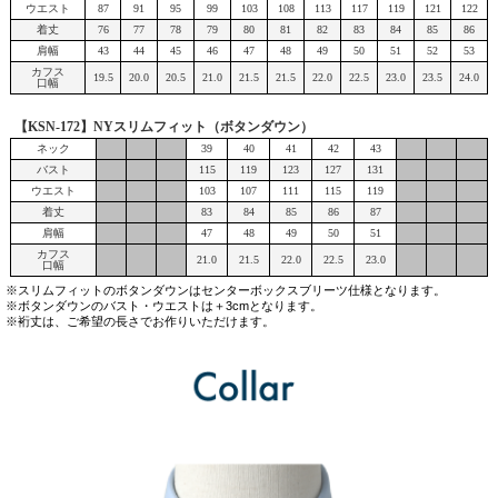
ウエスト
87
91
95
99
103
108
113
117
119
121
122
着丈
76
77
78
79
80
81
82
83
84
85
86
肩幅
43
44
45
46
47
48
49
50
51
52
53
カフス
19.5
20.0
20.5
21.0
21.5
21.5
22.0
22.5
23.0
23.5
24.0
口幅
【KSN-172】NYスリムフィット（ボタンダウン）
ネック
39
40
41
42
43
バスト
115
119
123
127
131
ウエスト
103
107
111
115
119
着丈
83
84
85
86
87
肩幅
47
48
49
50
51
カフス
21.0
21.5
22.0
22.5
23.0
口幅
※スリムフィットのボタンダウンはセンターボックスブリーツ仕様となります。
※ボタンダウンのバスト・ウエストは＋3cmとなります。
※裄丈は、ご希望の長さでお作りいただけます。