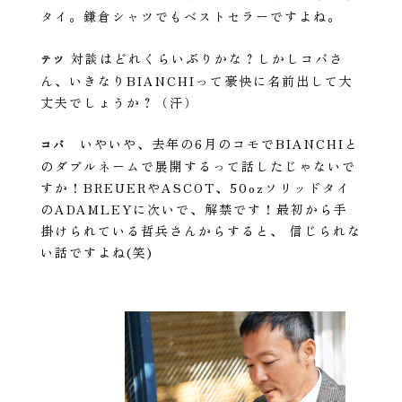
タイ。鎌倉シャツでもベストセラーですよね。
対談はどれくらいぶりかな？しかしコバさ
テツ
ん、いきなりBIANCHIって豪快に名前出して大
丈夫でしょうか？（汗）
いやいや、去年の6月のコモでBIANCHIと
コバ
のダブルネームで展開するって話したじゃないで
すか！BREUERやASCOT、50ozソリッドタイ
のADAMLEYに次いで、解禁です！最初から手
掛けられている哲兵さんからすると、 信じられな
い話ですよね(笑)