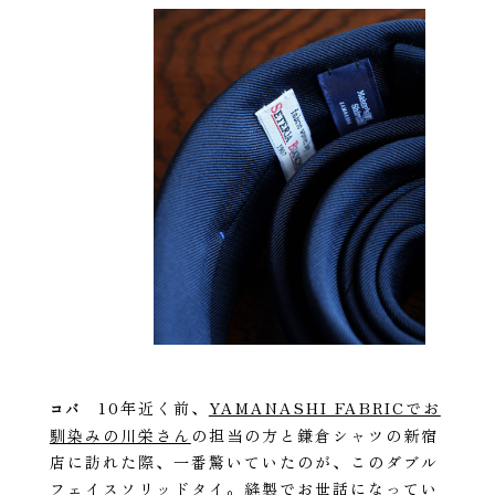
10年近く前、
YAMANASHI FABRICでお
コバ
馴染みの川栄さん
の担当の方と鎌倉シャツの新宿
店に訪れた際、一番驚いていたのが、このダブル
フェイスソリッドタイ。縫製でお世話になってい