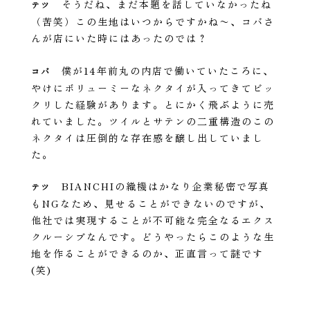
そうだね、まだ本題を話していなかったね
テツ
（苦笑）この生地はいつからですかね〜、コバさ
んが店にいた時にはあったのでは？
僕が14年前丸の内店で働いていたころに、
コバ
やけにボリューミーなネクタイが入ってきてビッ
クリした経験があります。とにかく飛ぶように売
れていました。ツイルとサテンの二重構造のこの
ネクタイは圧倒的な存在感を醸し出していまし
た。
BIANCHIの織機はかなり企業秘密で写真
テツ
もNGなため、見せることができないのですが、
他社では実現することが不可能な完全なるエクス
クルーシブなんです。どうやったらこのような生
地を作ることができるのか、正直言って謎です
(笑)