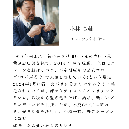
小林 良輔
チーフバイヤー
1987年生まれ。新卒から品川店→丸の内店→秋
葉原店店長を経て、2014 年から現職。 企画セク
ションを統括しつつ、不定期更新の公式ブロ
グ
"コバぶろぐ"
で人気を博している(という噂)。
2024年1月に行ったパリに分かりやすいように感
化されているが、好きなテイストはイタリアンク
ラシコ。昨秋から髪の毛を伸ばし始め、新しいブ
ランディングを目指したが、不発(不評)に終わ
る。先日断髪を決行し、心機一転、春夏シーズン
に臨む
趣味：ジム通いからのサウナ