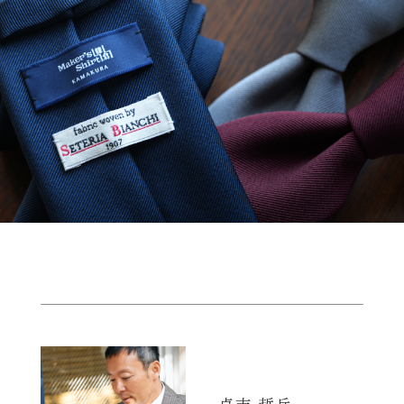
貞末 哲兵