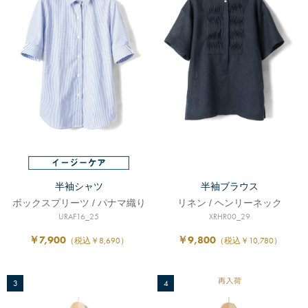
半袖シャツ
半袖ブラウス
ボックスプリーツ / パナマ織り
リネン / ヘンリーネック
URAF16_25
XRHR00_29
￥7,900
￥9,800
（税込￥8,690）
（税込￥10,780）
3
4