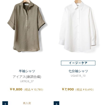
半袖シャツ
七分袖シャツ
UQAE18_10
アイアス(麻調合繊)
URTR28_37
￥9,800
￥7,900
（税込￥10,780）
（税込￥8,690）
5
6