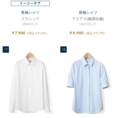
長袖シャツ
長袖シャツ
クラシック
アイアス(麻調合繊)
URAD02_21
UQTD28_31
￥7,900
￥8,900
（税込￥8,690）
（税込￥9,790）
17
18