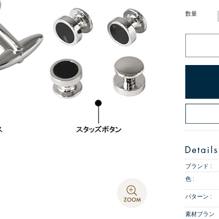
数量
ブランド :
色 :
パターン :
素材ブラン