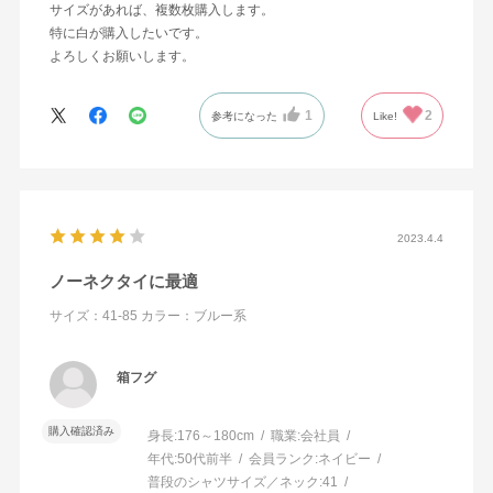
サイズがあれば、複数枚購入します。
特に白が購入したいです。
よろしくお願いします。
1
2
参考になった
Like!
2023.4.4
ノーネクタイに最適
サイズ：41-85
カラー：ブルー系
箱フグ
購入確認済み
身長:
176～180cm
職業:
会社員
年代:
50代前半
会員ランク:
ネイビー
普段のシャツサイズ／ネック:
41