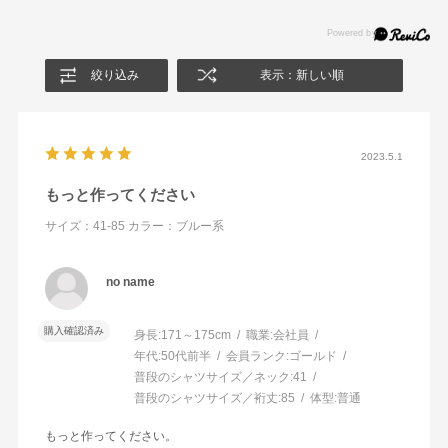
絞り込み
表示：新しい順
2023.5.1
もっと作ってください
サイズ：41-85
カラー：ブルー系
no name
購入確認済み
身長:
171～175cm
職業:
会社員
年代:
50代前半
会員ランク:
ゴールド
普段のシャツサイズ／ネック:
41
普段のシャツサイズ／裄丈:
85
体型:
普通
もっと作ってください。