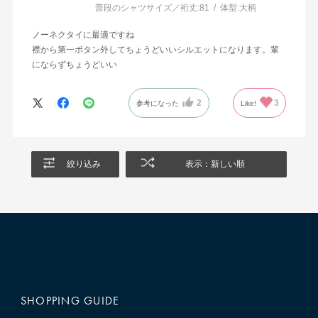
普段のシャツサイズ／裄丈:
81
体型:
大柄
ノーネクタイに最適ですね
襟から第一ボタン外してちょうどいいシルエットになります。輩
にならずちょうどいい
2
3
参考になった
Like!
絞り込み
表示：新しい順
SHOPPING GUIDE