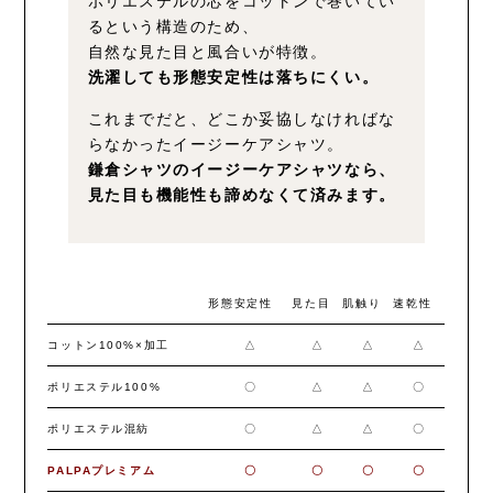
ポリエステルの芯をコットンで巻いてい
るという構造のため、
自然な見た目と風合いが特徴。
洗濯しても形態安定性は落ちにくい。
これまでだと、どこか妥協しなければな
らなかったイージーケアシャツ。
鎌倉シャツのイージーケアシャツなら、
見た目も機能性も諦めなくて済みます。
形態安定性
見た目
肌触り
速乾性
コットン100%×加工
△
△
△
△
ポリエステル100%
〇
△
△
〇
ポリエステル混紡
〇
△
△
〇
PALPAプレミアム
〇
〇
〇
〇