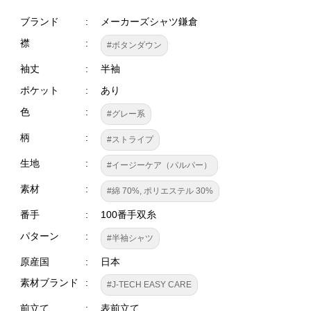
ブランド
メーカーズシャツ鎌倉
襟
#ボタンダウン
袖丈
半袖
ポケット
あり
色
#グレー系
柄
#ストライプ
生地
#イージーケア（パルパー）
素材
#綿 70%, ポリエステル 30%
番手
100番手双糸
パターン
#半袖シャツ
原産国
日本
素材ブランド
#J-TECH EASY CARE
前立て
表前立て