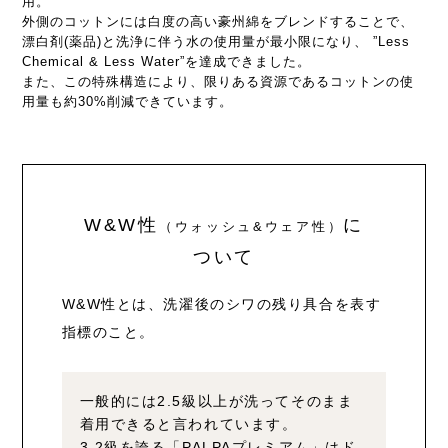
用。
外側のコットンには白度の高い豪州綿をブレンドすることで、
漂白剤(薬品)と洗浄に伴う水の使用量が最小限になり、 ”Less
Chemical & Less Water”を達成できました。
また、この特殊構造により、限りある資源であるコットンの使
用量も約30%削減できています。
W&W性
に
（ウォッシュ&ウェア性）
ついて
W&W性とは、洗濯後のシワの残り具合を表す
指標のこと。
一般的には2.5級以上が洗ってそのまま
着用できると言われています。
3.2級を誇る「PALPAプレミアム」はド