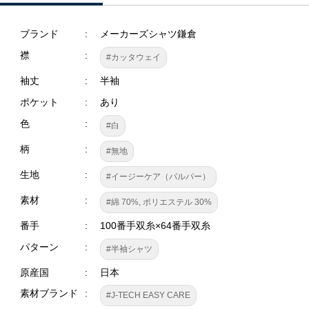
ブランド
メーカーズシャツ鎌倉
襟
#カッタウェイ
袖丈
半袖
ポケット
あり
色
#白
柄
#無地
生地
#イージーケア（パルパー）
素材
#綿 70%, ポリエステル 30%
番手
100番手双糸×64番手双糸
パターン
#半袖シャツ
原産国
日本
素材ブランド
#J-TECH EASY CARE