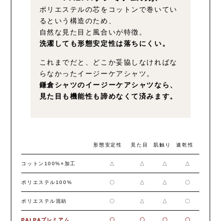
ポリエステルの芯をコットンで巻いてい
るという構造のため、
自然な見た目と風合いが特徴。
洗濯しても形態安定性は落ちにくい。
これまでだと、どこか妥協しなければな
らなかったイージーケアシャツ。
鎌倉シャツのイージーケアシャツなら、
見た目も機能性も諦めなくて済みます。
形態安定性
見た目
肌触り
速乾性
コットン100%×加工
△
△
△
△
ポリエステル100%
〇
△
△
〇
ポリエステル混紡
〇
△
△
〇
PALPAプレミアム
〇
〇
〇
〇