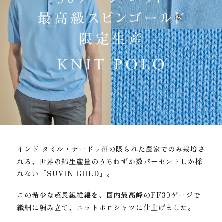
インド タミル・ナードゥ州の限られた農家でのみ栽培さ
れる、
世界の綿生産量のうちわずか数パーセントしか採
れない「SUVIN GOLD」。
この希少な超長繊維綿を、国内最高峰のFF30ゲージで
繊細に編み立て、
ニットポロシャツに仕上げました。