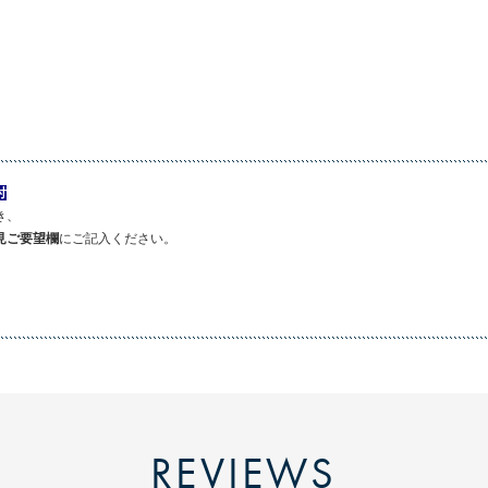
付
き、
見ご要望
欄
にご記入ください。
REVIEWS