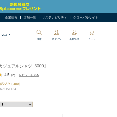
企業情報
店舗一覧
サステナビリティ
グローバルサイト
 SNAP
検索
ログイン
会員登録
カート
カジュアルシャツ_3000】
4.5
（2）
レビューを見る
（税込￥3,300）
AOSI-134