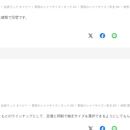
会員ランク:
ネイビー
普段のシャツサイズ／ネック:
41
普段のシャツサイズ／裄丈:
84
体型:
な縫製で完璧です。
会員ランク:
ネイビー
普段のシャツサイズ／ネック:
39
普段のシャツサイズ／裄丈:
82
体型:
普
ともとのラインナップとして、定価と同額で袖丈サイズを選択できるようにしてもら