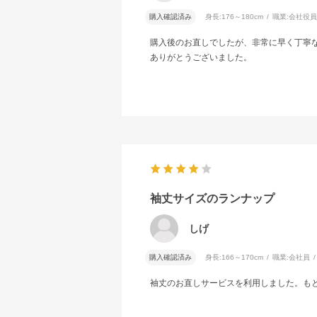
購入確認済み
身長:
176～180cm
職業:
会社役員
購入後のお直しでしたが、非常に早く丁寧
ありがとうございました。
袖丈サイズのランナップ
しげ
購入確認済み
身長:
166～170cm
職業:
会社員
袖丈のお直しサービスを利用しました。も