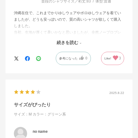
普段のシャツサイズ／裄丈:
83
体型:
普通
沖縄在住で、これまでかりゆしウェアやポロゆしウェアを着てい
ましたが、どうも安っぽいので、質の高いシャツが欲しくて購入
しました。
当初、生地が厚くて暑いかなと思いましたが、全然ノープロブレ
ム。
続きを読む
他の色も変え揃える予定です。おすすめ。
0
3
参考になった
Like!
2025.8.22
サイズがぴったり
サイズ：M
カラー：グリーン系
no name