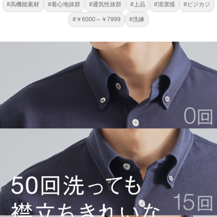
#高機能素材
#着心地抜群
#通気性抜群
#上品
#清潔感
#ビジカジ
#￥6000～￥7999
#洗練