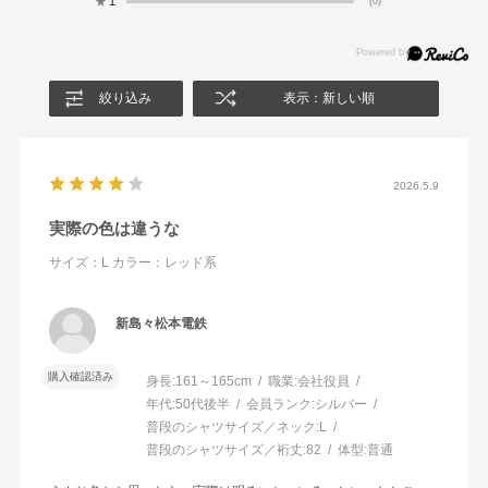
★
1
(0)
絞り込み
表示：新しい順
2026.5.9
実際の色は違うな
サイズ：L
カラー：レッド系
新島々松本電鉄
購入確認済み
身長:
161～165cm
職業:
会社役員
年代:
50代後半
会員ランク:
シルバー
普段のシャツサイズ／ネック:
L
普段のシャツサイズ／裄丈:
82
体型:
普通