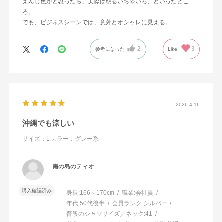
えんじ色かと思ったら、実際は明るいちゃいろ、といったとこ
ろ。
でも、ビジネスシーンでは、意外とオシャレに見える。
2
3
参考になった
Like!
2026.4.16
沖縄でも涼しい
サイズ：L
カラー：グレー系
南の島のティオ
購入確認済み
身長:
166～170cm
職業:
会社員
年代:
50代後半
会員ランク:
シルバー
普段のシャツサイズ／ネック:
41