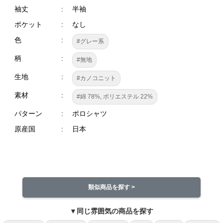
袖丈
半袖
ポケット
なし
色
#グレー系
柄
#無地
生地
#カノコニット
素材
#綿 78%, ポリエステル 22%
パターン
ポロシャツ
原産国
日本
類似商品を探す >
▼同じ雰囲気の商品を探す