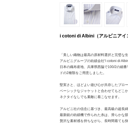
i cotoni di Albini（ア
「美しい織物は最高の原材料選択と完璧な
アルビニグループの紡績会社“i cotoni di
日本の織布産地、兵庫県西脇で100/2の
ドの2種類をご用意しました。
堅実さと、ほどよい遊び心が共存したブロ
ベーシックなジャケットと合わせてもどこ
ネクタイなしでも素敵に着こなせます。
アルビニ社の信念に基づき、最高級の超長
最新鋭の紡績機で作られた糸は、滑らかな
贅沢な素材感を持ちながら、長時間着ても