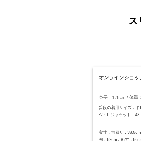
ス
オンラインショッ
身長：178cm / 体重：6
普段の着用サイズ：ドレ
ツ：L ジャケット：48
実寸：首回り：38.5cm /
囲：82cm / 裄丈：86c