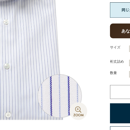
あ
サイズ
裄丈詰め
数量