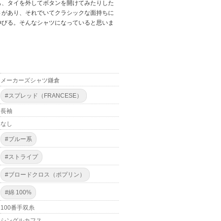
も、タイを外してボタンを開けてみたりした
さがあり、それでいてクラシックな面持ちに
伸びる。そんなシャツになっていると思いま
メーカーズシャツ鎌倉
#スプレッド（FRANCESE）
長袖
なし
#ブルー系
#ストライプ
#ブロードクロス（ポプリン）
#綿 100%
100番手双糸
シングルカフス