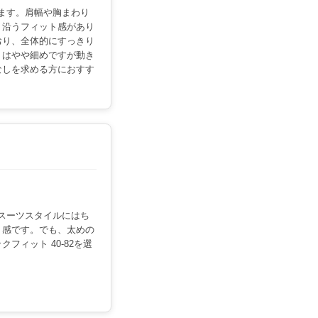
います。肩幅や胸まわり
く沿うフィット感があり
おり、全体的にすっきり
りはやや細めですが動き
なしを求める方におすす
。スーツスタイルにはち
ト感です。でも、太めの
フィット 40-82を選