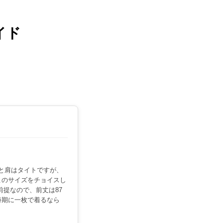
イド
りと肩はタイトですが、
このサイズをチョイスし
前提なので、前丈は87
時期に一枚で着るなら