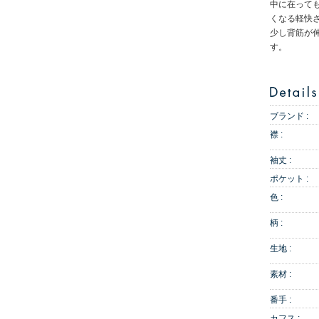
中に在って
くなる軽快
少し背筋が
す。
ブランド :
襟 :
袖丈 :
ポケット :
色 :
柄 :
生地 :
素材 :
番手 :
カフス :