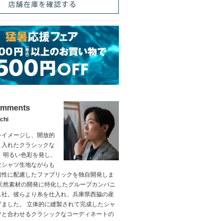
omments
chi
をイメージし、開放的
り入れたクラシックな
 明るい色彩を発し、
なシャツ生地ながらも
適性に配慮したファブリックを独自開発しま
級天然素材の開発に特化したグループカンパニ
ニ社。彼らより糸を仕入れ、兵庫県西脇の産
げました。 立体的に縫製されて完成したシャ
ツと合わせるクラシックなコーディネートの