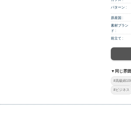
パターン :
原産国 :
素材ブラン
ド :
前立て :
▼同じ雰
#高級綿10
#ビジネス