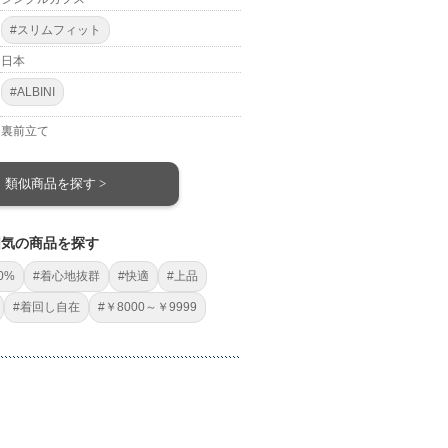
#スリムフィット
日本
#ALBINI
裏前立て
類似商品を探す >
囲気の商品を探す
0%
#着心地抜群
#快適
#上品
#着回し自在
#￥8000～￥9999