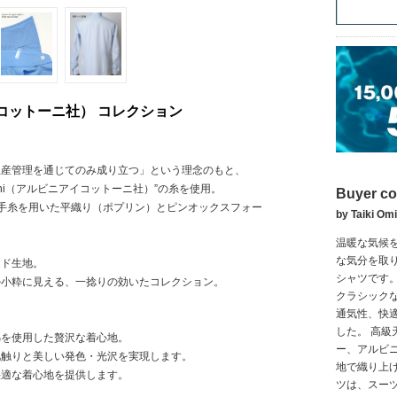
ルビニアイコットーニ社） コレクション
生産管理を通じてのみ成り立つ」という理念のもと、
 Albini（アルビニアイコットーニ社）”の糸を使用。
Buyer c
細番手糸を用いた平織り（ポプリン）とピンオックスフォー
by Taiki Omi
温暖な気候
な気分を取
ード生地。
シャツです。
か小粋に見える、一捻りの効いたコレクション。
クラシック
通気性、快
した。 高
綿を使用した贅沢な着心地。
ー、アルビ
肌触りと美しい発色・光沢を実現します。
地で織り上
快適な着心地を提供します。
ツは、スー