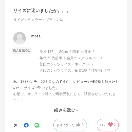
サイズに迷いましたが。。。
サイズ：M
カラー：ブラウン系
mosa
購入確認済み
身長:
176～180cm
職業:
自営業
年代:
50代前半
会員ランク:
シルバー
普段のシャツサイズ／ネック:
38
普段のシャツサイズ／裄丈:
86
体型:
痩せ型
私、178センチ、60キロなのですが、レビューやAI診断を頼ったも
のの、サイズで迷いました。
心配で、オンライン購入で店舗受取にして、試着させていただき
ました。
結果的にオーダー通り、Mサイズで良かったです。
続きを読む
店舗ではご丁寧に対応いただき、商品の着心地も良く、大変満足
しております！
3
2
参考になった
Like!