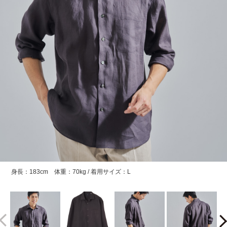
身長：183cm 体重：70kg / 着用サイズ：L