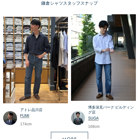
鎌倉シャツスタッフスナップ
博多深見パーク ビルディン
アトレ品川店
グ店
FUMI
SUGA
174cm
168cm