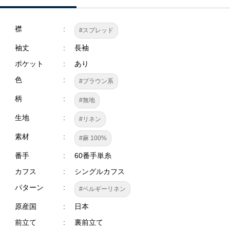
襟
#スプレッド
袖丈
長袖
ポケット
あり
色
#ブラウン系
柄
#無地
生地
#リネン
素材
#麻 100%
番手
60番手単糸
カフス
シングルカフス
パターン
#ベルギーリネン
原産国
日本
前立て
裏前立て