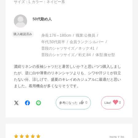
サイズ：L
カラー：ネイビー系
50代勤め人
購入確認済み
身長:
176～180cm
職業:
公務員
年代:
50代前半
会員ランク:
シルバー
普段のシャツサイズ／ネック:
41
普段のシャツサイズ／裄丈:
84
体型:
痩せ型
濃紺リネンの長袖シャツだと暑苦しいか？と思いつつ購入しまし
たが、逆に白や薄青のリネンシャツよりも、シワや汗ジミが目立
たない分、涼しげで、盛夏のキレイめカジュアルに最適だと思い
ました。着用機会が多くなりそうです。
0
0
参考になった
Like!
2026.7.20