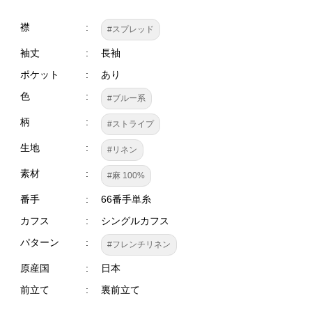
襟
#スプレッド
袖丈
長袖
ポケット
あり
色
#ブルー系
柄
#ストライプ
生地
#リネン
素材
#麻 100%
番手
66番手単糸
カフス
シングルカフス
パターン
#フレンチリネン
原産国
日本
前立て
裏前立て