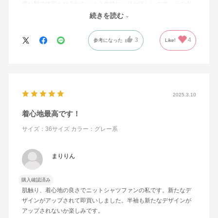
瘦せ型で体形をひろわないよう生地にハリがほしいので、その点
がマイナスです。
続きを読む
3
4
参考になった
Like!
2025.3.10
着心地最高です！
サイズ：36サイズ
カラー：グレー系
まりりん
購入確認済み
肌触り、着心地の良さでニットシャツファンの私です。新たなデ
ザインがアップされて即買いしました。半袖も新たなデザインが
アップされないか楽しみです。