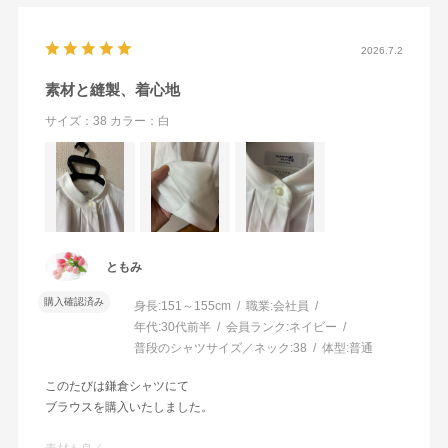
2026.7.2
素材と縫製、着心地
サイズ：38
カラー：白
ともみ
購入確認済み
身長:
151～155cm
職業:
会社員
年代:
30代前半
会員ランク:
ネイビー
普段のシャツサイズ／ネック:
38
体型:
普通
このたびは鎌倉シャツにて
ブラウスを購入いたしました。