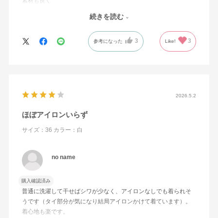
素材も良く
伸縮性もあり、
続きを読む
素材の配分が考えられており、
非常に着心地がいいです。
3
3
参考になった
Like!
縫製も美しくタックがズレもありません
着用して動いたときの
緩み分も、ちょうど良く
背広と合わせたときに
2026.5.2
とても美しいシルエットを保ってくれます
ほぼアイロンいらず
色も様々なものがあり
サイズ：36
カラー：白
また、ぜひとも、鎌倉シャツにて
ブラウスを購入したいと思います
no name
購入確認済み
普通に洗濯して干せばシワが少なく、アイロンなしでも着られそ
うです（タイ部分が気になり結局アイロンかけて着ています）。
着心地も楽です。