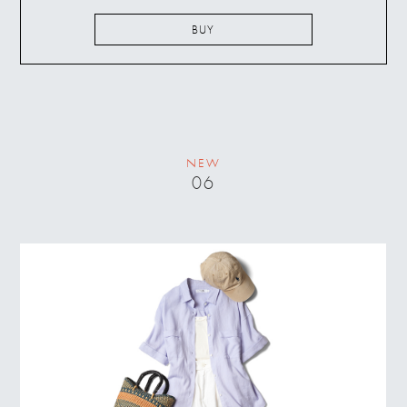
BUY
NEW
06