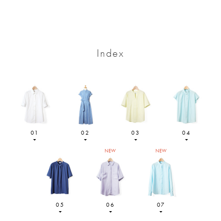
Index
01
02
03
04
NEW
NEW
05
06
07