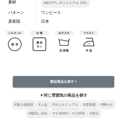
素材
#綿 67%, ポリエステル 33%
パターン
ワンピース
原産国
日本
類似商品を探す >
▼同じ雰囲気の商品を探す
#着心地抜群
#上品
#大人カジュアル
#清潔感
#爽やか
#着回し自在
#￥20000～￥21999
#清涼