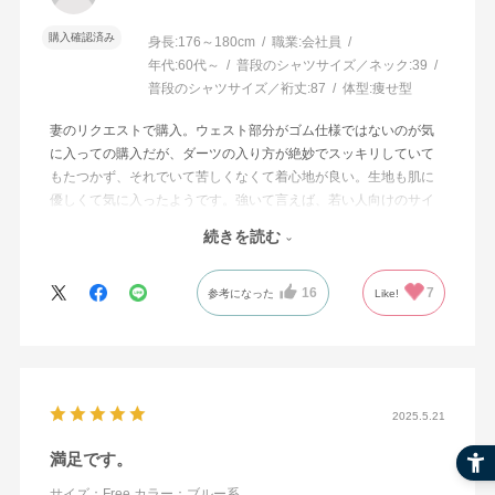
購入確認済み
身長:
176～180cm
職業:
会社員
年代:
60代～
普段のシャツサイズ／ネック:
39
普段のシャツサイズ／裄丈:
87
体型:
痩せ型
妻のリクエストで購入。ウェスト部分がゴム仕様ではないのが気
に入っての購入だが、ダーツの入り方が絶妙でスッキリしていて
もたつかず、それでいて苦しくなくて着心地が良い。生地も肌に
優しくて気に入ったようです。強いて言えば、若い人向けのサイ
ジングの為か腕の付け根や肩周りが少しきつめとの事。身長157セ
続きを読む
ンチ、５０キロなので決して太めではないですが、若い人達はも
っと細い人が多いですからね。
16
7
カーディガンなどを羽織ると今からでも着れるので早くてお出か
参考になった
Like!
けに着て行きたいとお気に入りの一着になりそうです。
2025.5.21
満足です。
サイズ：Free
カラー：ブルー系