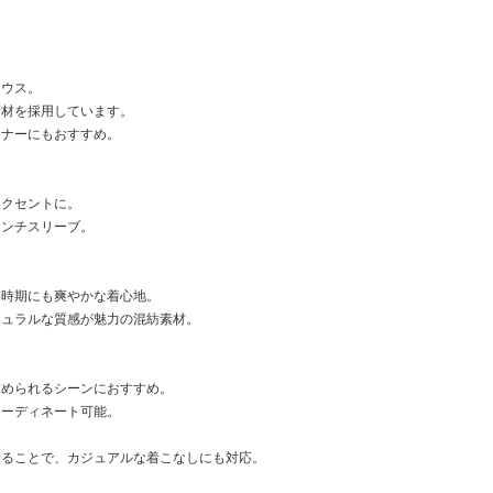
ラウス。
素材を採用しています。
ンナーにもおすすめ。
アクセントに。
レンチスリーブ。
い時期にも爽やかな着心地。
チュラルな質感が魅力の混紡素材。
求められるシーンにおすすめ。
コーディネート可能。
。
せることで、カジュアルな着こなしにも対応。