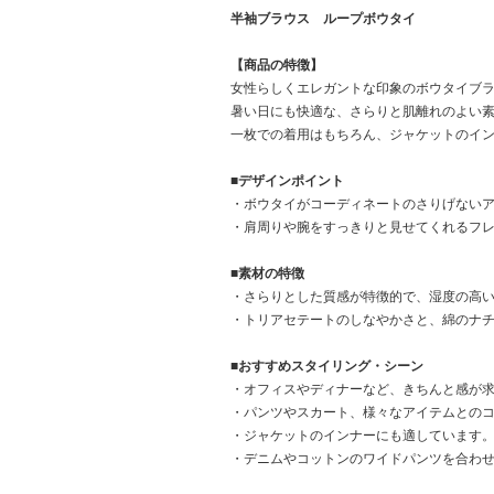
半袖ブラウス ループボウタイ
【商品の特徴】
女性らしくエレガントな印象のボウタイブ
暑い日にも快適な、さらりと肌離れのよい
一枚での着用はもちろん、ジャケットのイ
■デザインポイント
・ボウタイがコーディネートのさりげない
・肩周りや腕をすっきりと見せてくれるフ
■素材の特徴
・さらりとした質感が特徴的で、湿度の高
・トリアセテートのしなやかさと、綿のナ
■おすすめスタイリング・シーン
・オフィスやディナーなど、きちんと感が
・パンツやスカート、様々なアイテムとの
・ジャケットのインナーにも適しています
・デニムやコットンのワイドパンツを合わ