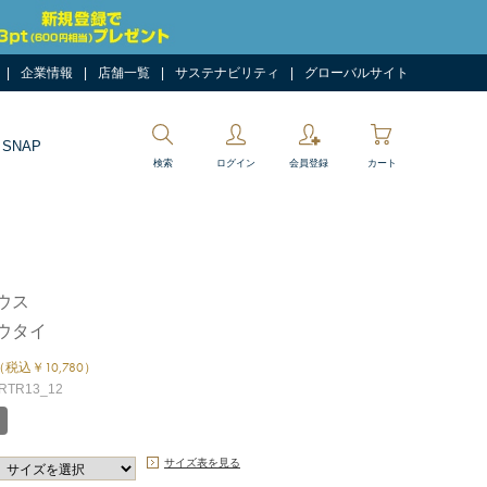
企業情報
店舗一覧
サステナビリティ
グローバルサイト
 SNAP
検索
ログイン
会員登録
カート
ウス
ウタイ
（税込￥10,780）
TR13_12
サイズ表を見る