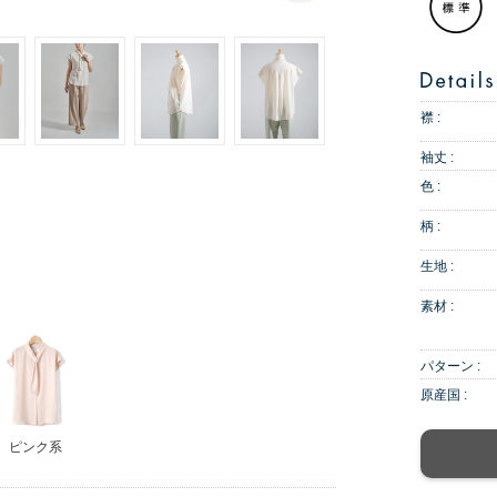
襟 :
袖丈 :
色 :
柄 :
生地 :
素材 :
パターン :
原産国 :
ピンク系