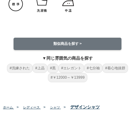
類似商品を探す >
▼同じ雰囲気の商品を探す
#洗練された
#上品
#黒
#エレガント
#七分袖
#着心地抜群
#￥12000～￥13999
デザインシャツ
>
>
>
ホーム
レディース
シャツ