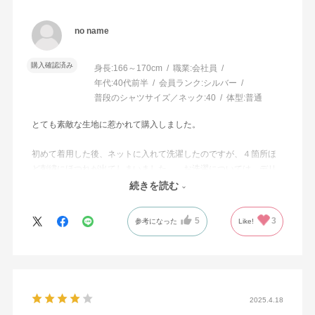
no name
購入確認済み
身長:
166～170cm
職業:
会社員
年代:
40代前半
会員ランク:
シルバー
普段のシャツサイズ／ネック:
40
体型:
普通
とても素敵な生地に惹かれて購入しました。
初めて着用した後、ネットに入れて洗濯したのですが、４箇所ほ
ど刺繍にほつれが出てしまいました…。お洗濯については、デリ
ケートモードか、手洗いのほうが良さそうです。
続きを読む
5
3
参考になった
Like!
2025.4.18