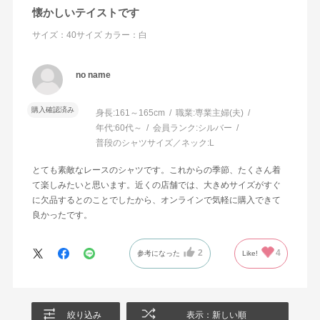
懐かしいテイストです
サイズ：40サイズ
カラー：白
no name
購入確認済み
身長:
161～165cm
職業:
専業主婦(夫)
年代:
60代～
会員ランク:
シルバー
普段のシャツサイズ／ネック:
L
とても素敵なレースのシャツです。これからの季節、たくさん着
て楽しみたいと思います。近くの店舗では、大きめサイズがすぐ
に欠品するとのことでしたから、オンラインで気軽に購入できて
良かったです。
2
4
参考になった
Like!
絞り込み
表示：新しい順