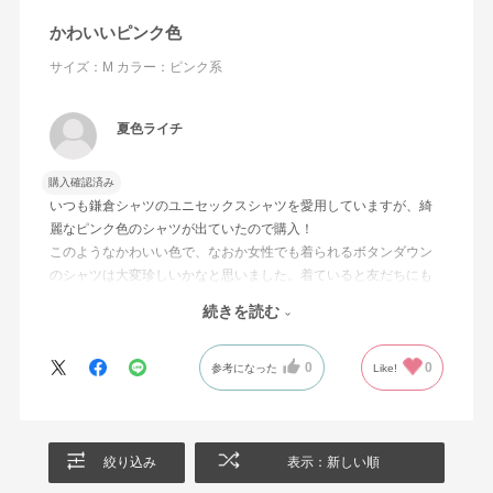
かわいいピンク色
サイズ：M
カラー：ピンク系
夏色ライチ
購入確認済み
いつも鎌倉シャツのユニセックスシャツを愛用していますが、綺
麗なピンク色のシャツが出ていたので購入！
このようなかわいい色で、なおか女性でも着られるボタンダウン
のシャツは大変珍しいかなと思いました。着ていると友だちにも
よく褒められます♪
続きを読む
パッと顔色が明るく見えるのでお気に入りです！
0
0
参考になった
Like!
絞り込み
表示：新しい順