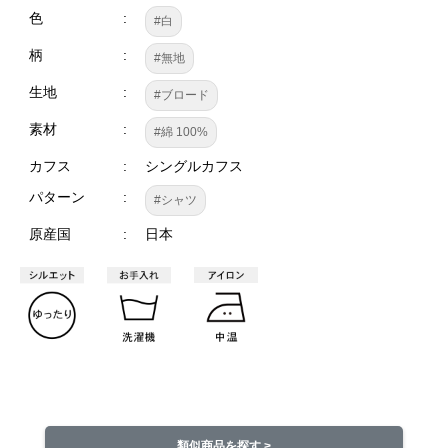
色
#白
柄
#無地
生地
#ブロード
素材
#綿 100%
カフス
シングルカフス
パターン
#シャツ
原産国
日本
類似商品を探す >