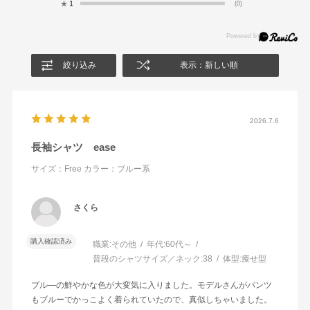
★
1
(0)
絞り込み
表示：新しい順
2026.7.6
長袖シャツ ease
サイズ：Free
カラー：ブルー系
さくら
購入確認済み
職業:
その他
年代:
60代～
普段のシャツサイズ／ネック:
38
体型:
痩せ型
ブル―の鮮やかな色が大変気に入りました。モデルさんがパンツ
もブルーでかっこよく着られていたので、真似しちゃいました。