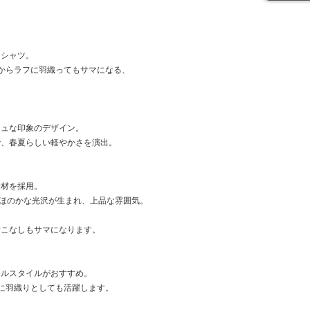
スシャツ。
からラフに羽織ってもサマになる、
シュな印象のデザイン。
で、春夏らしい軽やかさを演出。
素材を採用。
ほのかな光沢が生まれ、上品な雰囲気。
着こなしもサマになります。
アルスタイルがおすすめ。
に羽織りとしても活躍します。