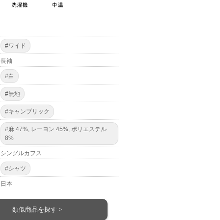
#ワイド
長袖
#白
#無地
#キャンブリック
#麻 47%, レーヨン 45%, ポリエステル
8%
シングルカフス
#シャツ
日本
類似商品を探す >