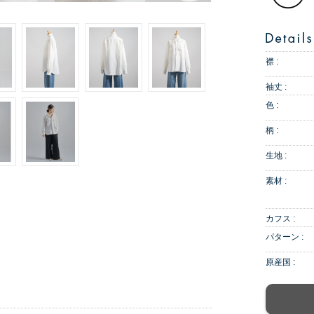
襟 :
袖丈 :
色 :
柄 :
生地 :
素材 :
カフス :
パターン :
原産国 :