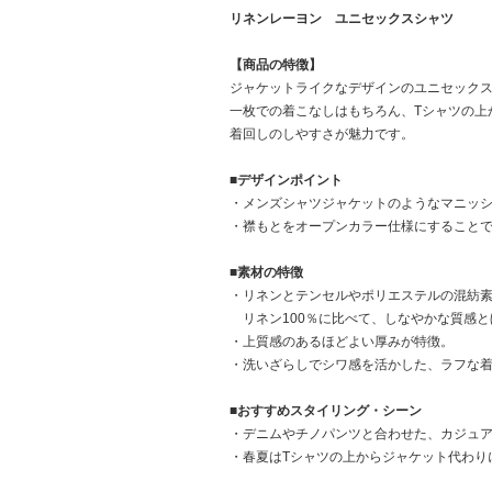
リネンレーヨン ユニセックスシャツ
【商品の特徴】
ジャケットライクなデザインのユニセック
一枚での着こなしはもちろん、Tシャツの上
着回しのしやすさが魅力です。
■デザインポイント
・メンズシャツジャケットのようなマニッ
・襟もとをオープンカラー仕様にすること
■素材の特徴
・リネンとテンセルやポリエステルの混紡
リネン100％に比べて、しなやかな質感と
・上質感のあるほどよい厚みが特徴。
・洗いざらしでシワ感を活かした、ラフな
■おすすめスタイリング・シーン
・デニムやチノパンツと合わせた、カジュ
・春夏はTシャツの上からジャケット代わり