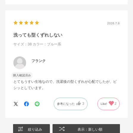
2026.7.8
洗っても型くずれしない
サイズ：38
カラー：ブルー系
フランク
購入確認済み
とてもうすい生地なので、洗濯後の型くずれが心配でしたが、ビ
シッとしています。
3
2
参考になった
Like!
絞り込み
表示：新しい順