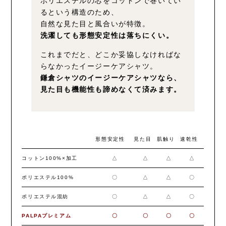
ポリエステルの芯をコットンで巻いてい
るという構造のため、
自然な見た目と風合いが特徴。
洗濯しても形態安定性は落ちにくい。
これまでだと、どこか妥協しなければな
らなかったイージーケアシャツ。
鎌倉シャツのイージーケアシャツなら、
見た目も機能性も諦めなくて済みます。
形態安定性
見た目
肌触り
速乾性
コットン100%×加工
△
△
△
△
ポリエステル100%
〇
△
△
〇
ポリエステル混紡
〇
△
△
〇
PALPAプレミアム
〇
〇
〇
〇