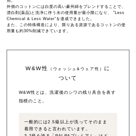
用。
外側のコットンには白度の高い豪州綿をブレンドすることで、
漂白剤(薬品)と洗浄に伴う水の使用量が最小限になり、 ”Less
Chemical & Less Water”を達成できました。
また、この特殊構造により、限りある資源であるコットンの使
用量も約30%削減できています。
W&W性
に
（ウォッシュ&ウェア性）
ついて
W&W性とは、洗濯後のシワの残り具合を表す
指標のこと。
一般的には2.5級以上が洗ってそのまま
着用できると言われています。
3.2級を誇る「PALPAプレミアム」はド