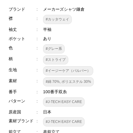
ブランド
メーカーズシャツ鎌倉
襟
#カッタウェイ
袖丈
半袖
ポケット
あり
色
#グレー系
柄
#ストライプ
生地
#イージーケア（パルパー）
素材
#綿 70%, ポリエステル 30%
番手
100番手双糸
パターン
#J-TECH EASY CARE
原産国
日本
素材ブランド
#J-TECH EASY CARE
前立て
表前立て