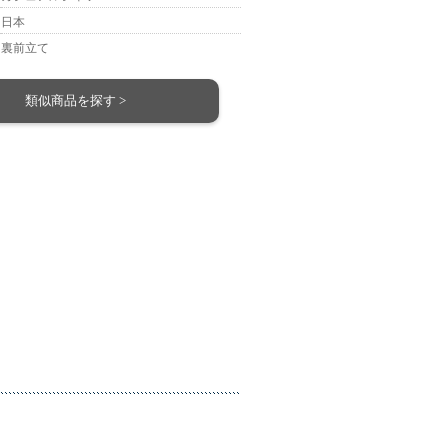
日本
裏前立て
類似商品を探す >