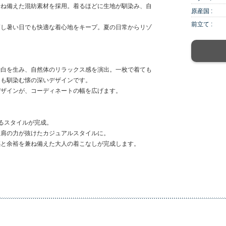
兼ね備えた混紡素材を採用。着るほどに生地が馴染み、自
原産国 :
前立て :
蒸し暑い日でも快適な着心地をキープ。夏の日常からリゾ
余白を生み、自然体のリラックス感を演出。一枚で着ても
にも馴染む懐の深いデザインです。
デザインが、コーディネートの幅を広げます。
るスタイルが完成。
、肩の力が抜けたカジュアルスタイルに。
感と余裕を兼ね備えた大人の着こなしが完成します。