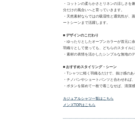
・コットンの柔らかさとリネンの涼しさを
分だけの風合いへと育っていきます。
・天然素材ならではの吸湿性と通気性が、
ートシーンまで活躍します。
■ デザインのこだわり
・ゆったりとしたオープンカラーが首元に
羽織りとして使っても、どちらのスタイル
・素材の表情を活かしたシンプルな無地の
■ おすすめスタイリング・シーン
・Tシャツに軽く羽織るだけで、抜け感のあ
・チノパンやショートパンツと合わせれば
・ボタンを留めて一枚で着こなせば、清潔
カジュアルシャツ一覧はこちら
メンズTOPはこちら