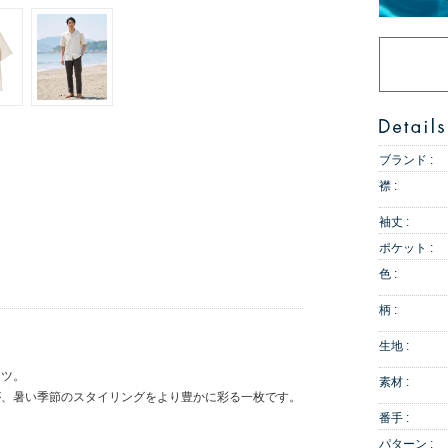
ブランド :
襟 :
袖丈 :
ポケット :
色 :
柄 :
生地 :
ャツ。
素材 :
が、暑い季節のスタイリングをより豊かに彩る一枚です。
番手 :
パターン :