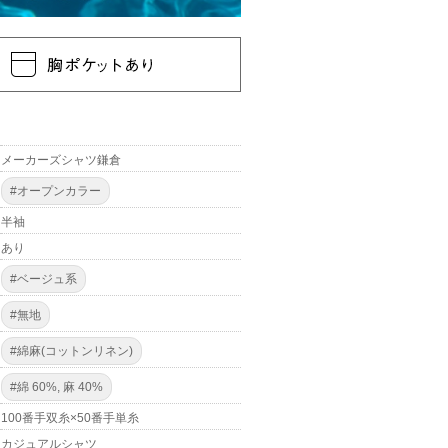
メーカーズシャツ鎌倉
#オープンカラー
半袖
あり
#ベージュ系
#無地
#綿麻(コットンリネン)
#綿 60%, 麻 40%
100番手双糸×50番手単糸
カジュアルシャツ