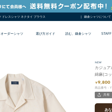
ツ ドレスシャツ ネクタイ ブラウス
鎌倉シャツについて
オーダーシャツ
選び方ガイド
読む、鎌倉シャツ
STAFF
カジュア
綿麻(コ
9,800
￥
商品番号：YR
共有
あ