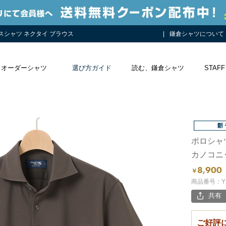
レスシャツ ネクタイ ブラウス
鎌倉シャツについて
オーダーシャツ
選び方ガイド
読む、鎌倉シャツ
STAFF
ポロシャ
カノコニ
8,900
￥
商品番号：YR
共有
ご好評