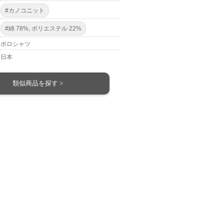
#カノコニット
#綿 78%, ポリエステル 22%
ポロシャツ
日本
類似商品を探す >