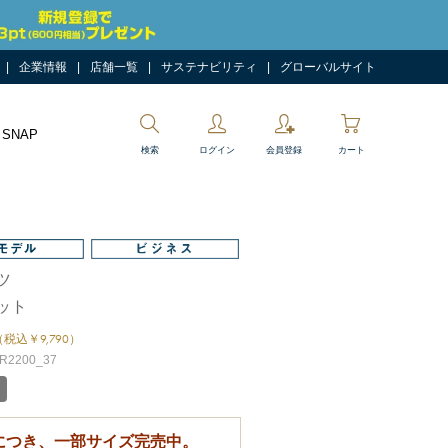
企業情報
店舗一覧
サステナビリティ
グローバルサイト
 SNAP
検索
ログイン
会員登録
カート
ツ
ット
（税込￥9,790）
2200_37
につき、一部サイズ完売中。