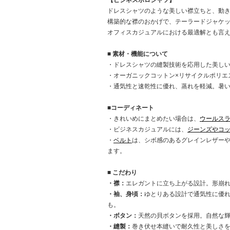
ドレスシャツのような美しい襟立ちと、動
構築的な襟のおかげで、テーラードジャケ
オフィスカジュアルにおける最適解とも言
■ 素材・機能について
・ドレスシャツの縫製技術を応用した美し
・オーガニックコットン×リサイクルポリエ
・通気性と速乾性に優れ、蒸れを軽減。暑
■コーディネート
・きれいめにまとめたい場合は、
ウールス
・ビジネスカジュアルには、
ジーンズやコ
・
ベルト
は、シボ感のあるグレインレザー
ます。
■ こだわり
・襟：
エレガントに立ち上がる設計。形崩
・袖、身頃：
ゆとりある設計で通気性に優
も。
・ボタン：
天然の貝ボタンを採用。自然な
・縫製：
巻き伏せ本縫いで耐久性と美しさ