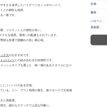
生地 :
きやすさを追求したハイゲージカノコポロシャツ。
ットとの相性も抜群。
素材 :
える一着です。
パターン :
原産国 :
い襟。ジャケットとの相性が良い。
ステルを使用。環境への配慮もされています。
い季節も快適で肌離れの良い着心地。
ラックス
がおすすめです。
ットンパンツ
との組み合わせが好相性です。
やメッシュタイプを選ぶと、統一感のあるスタイルになり
れしにくいハリのある芯地。
れている。イン・アウト両用の着丈。後ろヨークで立体感
輝きと高級感。
を両立。細かなステッチで上品な印象に。