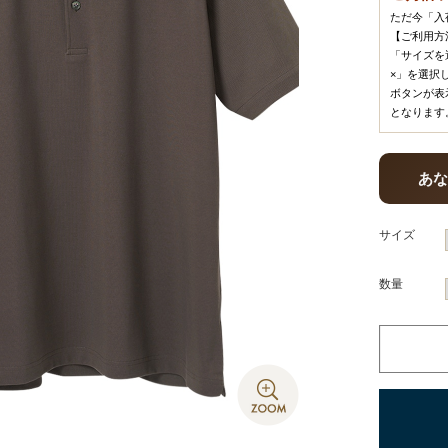
ただ今「入
【ご利用方
「サイズを
×」を選択
ボタンが表
となります
あ
サイズ
数量