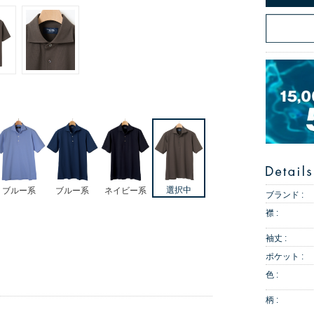
ブルー系
ブルー系
ネイビー系
ブランド :
襟 :
袖丈 :
ポケット :
色 :
柄 :