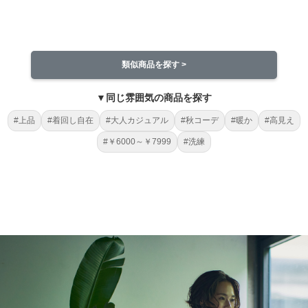
類似商品を探す >
▼同じ雰囲気の商品を探す
#上品
#着回し自在
#大人カジュアル
#秋コーデ
#暖か
#高見え
#￥6000～￥7999
#洗練