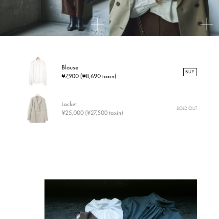
Blouse
BUY
¥7,900 (¥8,690 taxin)
Jacket
SOLD OUT
¥25,000 (¥27,500 taxin)