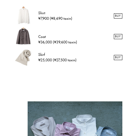
Shirt
BUY
¥7,900 (¥8,690 taxin)
Coat
BUY
¥36,000 (¥39,600 taxin)
Skirf
BUY
¥25,000 (¥27,500 taxin)