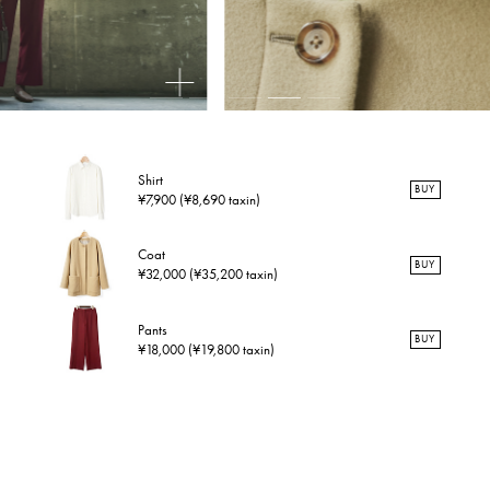
Shirt
BUY
¥7,900 (¥8,690 taxin)
Coat
BUY
¥32,000 (¥35,200 taxin)
Pants
BUY
¥18,000 (¥19,800 taxin)