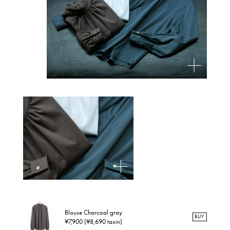
Blouse Charcoal gray
BUY
¥7,900 (¥8,690 taxin)