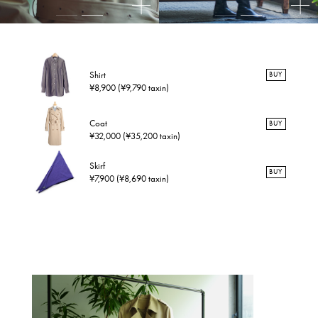
Shirt
BUY
¥8,900 (¥9,790 taxin)
Coat
BUY
¥32,000 (¥35,200 taxin)
Skirf
BUY
¥7,900 (¥8,690 taxin)