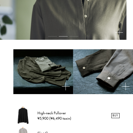
High-neck Pullover
BUY
¥5,900 (¥6,490 taxin)